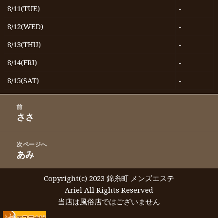
8/11(TUE)
-
8/12(WED)
-
8/13(THU)
-
8/14(FRI)
-
8/15(SAT)
-
投
前
稿
ささ
前
ナ
の
ビ
投
次ページへ
ゲ
稿:
あみ
次
ー
の
シ
投
Copyright(c) 2023 錦糸町 メンズエステ
ョ
稿:
Ariel All Rights Reserved
ン
当店は風俗店ではございません