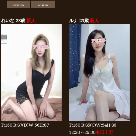
8/13(THU)
8/14(FRI)
れいな 23歳
新人
ルナ 23歳
新人
T:160 B:87(D)W:56H:87
T:160 B:85(C)W:54H:86
12:30～26:30
本日出勤