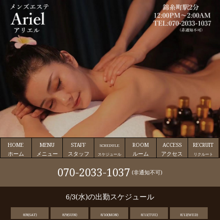
HOME
MENU
STAFF
ROOM
ACCESS
RECRUIT
SCHEDULE
ホーム
メニュー
スタッフ
ルーム
アクセス
スケジュール
リクルート
070-2033-1037
(非通知不可)
6/3(水)の出勤スケジュール
8/8(SAT)
8/9(SUN)
8/10(MON)
8/11(TUE)
8/12(WED)