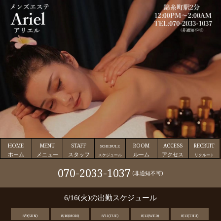
HOME
MENU
STAFF
ROOM
ACCESS
RECRUIT
SCHEDULE
ホーム
メニュー
スタッフ
ルーム
アクセス
スケジュール
リクルート
070-2033-1037
(非通知不可)
6/16(火)の出勤スケジュール
8/9(SUN)
8/10(MON)
8/11(TUE)
8/12(WED)
8/13(THU)